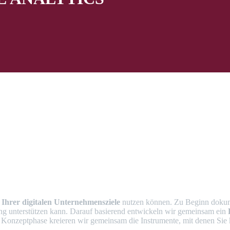
Ihrer
digitalen
Unternehmensziele
nutzen können. Zu Beginn dokume
ung unterstützen kann. Darauf basierend entwickeln wir gemeinsam ein
r Konzeptphase kreieren wir gemeinsam die Instrumente, mit denen Sie 