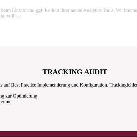
an beim Einsatz und ggf. Rollout Ihrer neuen Analytics Tools. Wir brec
nnvoll ist.
TRACKING AUDIT
s auf Best Practice Implementierung und
Konfiguration, Trackingfehle
ng zur Optimierung
Termin