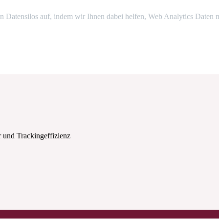
hen Datensilos auf, indem wir Ihnen dabei helfen, Web Analytics Daten 
r und Trackingeffizienz