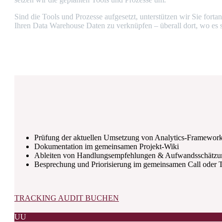
Sind die Tools und Prozesse aufgesetzt, unterstützen wir Sie fort
Ihren Data Warehouse Daten zu verknüpfen – überall dort, wo es si
Prüfung der aktuellen Umsetzung von Analytics-Framework
Dokumentation im gemeinsamen Projekt-Wiki
Ableiten von Handlungsempfehlungen & Aufwandsschätzu
Besprechung und Priorisierung im gemeinsamen Call oder 
TRACKING AUDIT BUCHEN
U
U