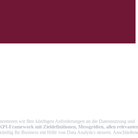
ntieren wir Ihre künftigen Anforderungen an die Datennutzung und
KPI-Framework
mit
Zieldefinitionen
,
Messgrößen
,
allen
relevante
künftig Ihr Business mit Hilfe von Data Analytics steuern. Anschließen