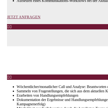
Aufsetzen eines Kommunikations-Workflows bei der Aktua
JETZT ANFRAGEN




Wöchentlicher/monatlicher Call und Analyse: Beantworten 
Sammeln von Fragestellungen, die sich aus dem aktuellen 
Erarbeiten von Handlungsempfehlungen
Dokumentation der Ergebnisse und Handlungsempfehlungen i
Kampagnenerfolg)