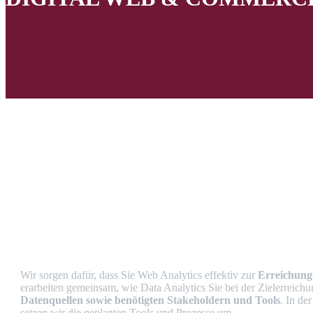
Home
Digital Web & Commerce Analytics
Wir sorgen dafür, dass Sie Web Analytics effektiv zur
Erreichung
erarbeiten gemeinsam, wie Data Analytics Sie bei der Zielerreich
Datenquellen
sowie
benötigte
n
Stakeholder
n
und Tools
. In de
setzen wir die geplanten Tools und Prozesse um.