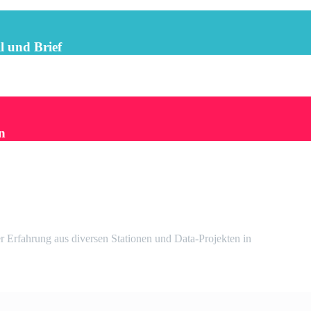
l und Brief
n
r Erfahrung aus diversen Stationen und Data-Projekten in