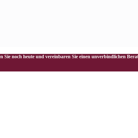
en Sie noch heute und vereinbaren Sie einen unverbindlichen Bera
LASSEN SIE UNS LOSLEGEN
furt am Main und hilft Unternehmen bei der Nutzbarkeit und Monetarisie
Herstellen notwendiger Verknüpfungen und die Erweiterung der Daten