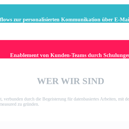
lows zur personalisierten Kommunikation über E-Mai
Enablement von Kunden-Teams durch Schulunge
WER WIR SIND
 verbunden durch die Begeisterung für datenbasiertes Arbeiten, mit de
bmeasured zu gründen.