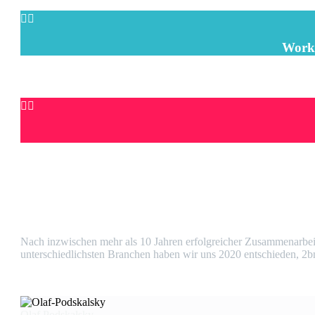


Workf


Nach inzwischen mehr als 10 Jahren erfolgreicher Zusammenarbeit,
unterschiedlichsten Branchen haben wir uns 2020 entschieden, 2
Olaf Podskalsky